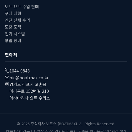
보트·요트 수입 판매
구매 대행
엔진·선체 수리
도장·도색
전기 시스템
항법 장비
연락처
1644-0848
nic@boatmax.co.kr
경기도 김포시 고촌읍
아라육로 152번길 210
아라마리나 요트 수리소
© 2026 주식회사 보트스 (BOATMAX). All Rights Reserved.
대표자: 이강욱 | 사업장 주소: 경기도 김포시 고촌읍 아라육로 152번길 210