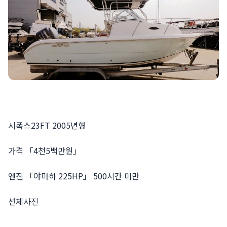
시폭스23FT 2005년형
가격 「4천5백만원」
엔진 「야마하 225HP」 500시간 미만
선체사진