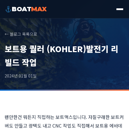
BOAT
MAX
← 블로그 목록으로
보트용 퀄러 (KOHLER)발전기 리
빌드 작업
2024년 01월 01일
왠만한건 뭐든지 직접하는 보트맥스입니다. 자질구래한 보트커
버도 만들고 광택도 내고 CNC 작업도 직접해서 보트용 에바데