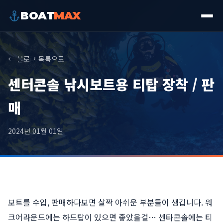
BOAT
MAX
← 블로그 목록으로
센터콘솔 낚시보트용 티탑 장착 / 판
매
2024년 01월 01일
보트를 수입, 판매하다보면 살짝 아쉬운 부분들이 생깁니다. 워
크어라운드에는 하드탑이 있으면 좋았을걸… 센타콘솔에는 티