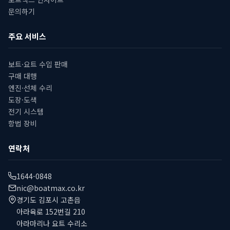
문의하기
주요 서비스
보트·요트 수입 판매
구매 대행
엔진·선체 수리
도장·도색
전기 시스템
항법 장비
연락처
1644-0848
nic@boatmax.co.kr
경기도 김포시 고촌읍
아라육로 152번길 210
아라마리나 요트 수리소