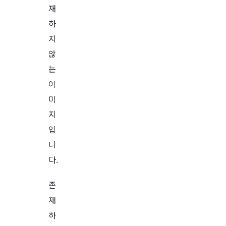
재
하
지
않
는
이
미
지
입
니
다.
존
재
하