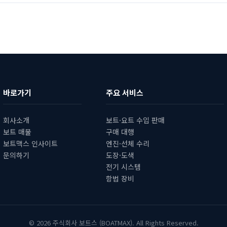
바로가기
주요 서비스
회사소개
보트·요트 수입 판매
보트 매물
구매 대행
보트맥스 인사이트
엔진·선체 수리
문의하기
도장·도색
전기 시스템
항법 장비
© 2026 주식회사 보트스 (BOATMAX). All Rights Reserved.