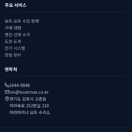
주요 서비스
보트·요트 수입 판매
구매 대행
엔진·선체 수리
도장·도색
전기 시스템
항법 장비
연락처
1644-0848
nic@boatmax.co.kr
경기도 김포시 고촌읍
아라육로 152번길 210
아라마리나 요트 수리소