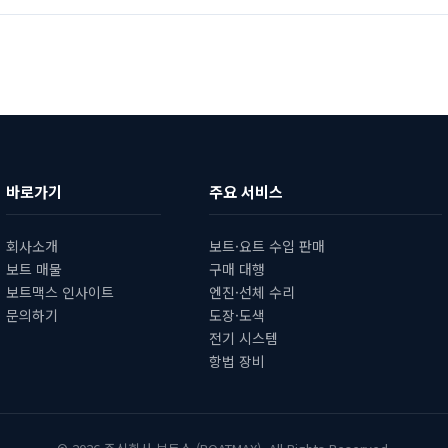
바로가기
주요 서비스
회사소개
보트·요트 수입 판매
보트 매물
구매 대행
보트맥스 인사이트
엔진·선체 수리
문의하기
도장·도색
전기 시스템
항법 장비