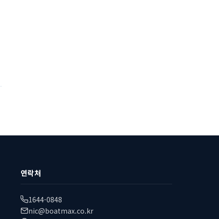
연락처
1644-0848
nic@boatmax.co.kr