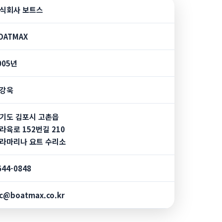
식회사 보트스
OATMAX
005년
강욱
기도 김포시 고촌읍
라육로 152번길 210
라마리나 요트 수리소
644-0848
ic@boatmax.co.kr