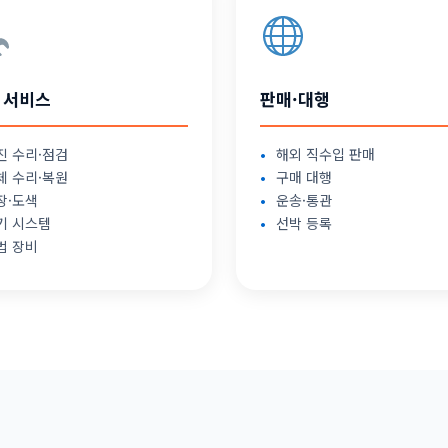
 서비스
판매·대행
진 수리·점검
해외 직수입 판매
체 수리·복원
구매 대행
장·도색
운송·통관
기 시스템
선박 등록
법 장비