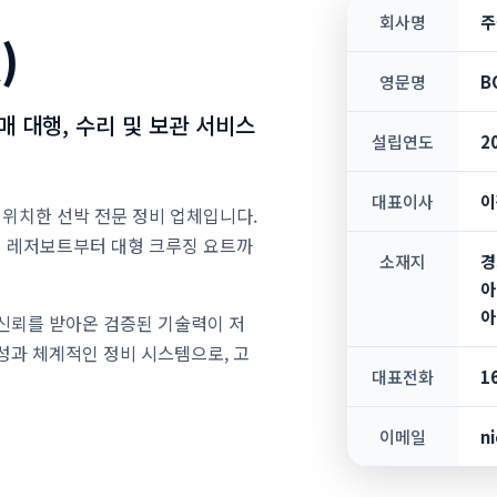
회사명
주
)
영문명
B
매 대행, 수리 및 보관 서비스
설립연도
2
대표이사
이
 위치한 선박 전문 정비 업체입니다.
형 레저보트부터 대형 크루징 요트까
소재지
경
아
아
 신뢰를 받아온 검증된 기술력이 저
성과 체계적인 정비 시스템으로, 고
대표전화
1
이메일
n