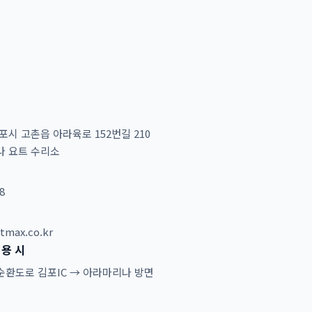
포시 고촌읍 아라육로 152번길 210
 요트 수리소
8
tmax.co.kr
용 시
환도로 김포IC → 아라마리나 방면